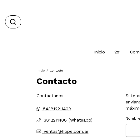
Inicio
2x1
Com
Inicio
/
Contacto
Contacto
Contactanos
Si te 
envian
máximo
543812211408
Nombr
3812211408 (Whatsapp)
ventas@hope.com.ar